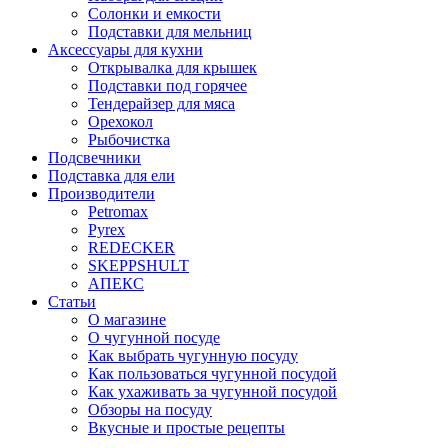
Солонки и емкости
Подставки для мельниц
Аксессуары для кухни
Открывалка для крышек
Подставки под горячее
Тендерайзер для мяса
Орехокол
Рыбочистка
Подсвечники
Подставка для ели
Производители
Petromax
Pyrex
REDECKER
SKEPPSHULT
АПЕКС
Статьи
О магазине
О чугунной посуде
Как выбрать чугунную посуду
Как пользоваться чугунной посудой
Как ухаживать за чугунной посудой
Обзоры на посуду
Вкусные и простые рецепты