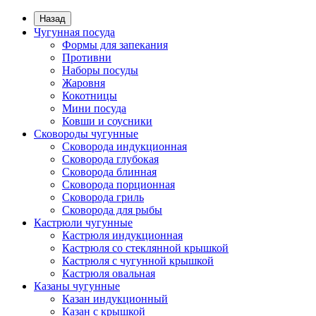
Назад
Чугунная посуда
Формы для запекания
Противни
Наборы посуды
Жаровня
Кокотницы
Мини посуда
Ковши и соусники
Сковороды чугунные
Сковорода индукционная
Сковорода глубокая
Сковорода блинная
Сковорода порционная
Сковорода гриль
Сковорода для рыбы
Кастрюли чугунные
Кастрюля индукционная
Кастрюля со стеклянной крышкой
Кастрюля с чугунной крышкой
Кастрюля овальная
Казаны чугунные
Казан индукционный
Казан с крышкой