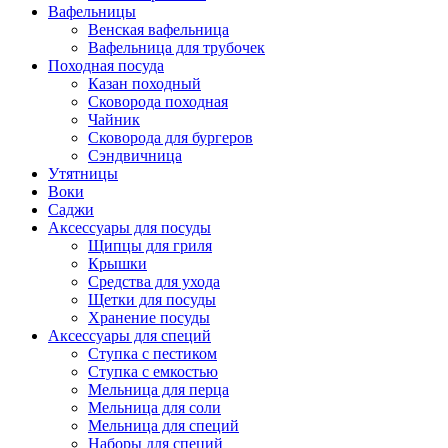
Вафельницы
Венская вафельница
Вафельница для трубочек
Походная посуда
Казан походный
Сковорода походная
Чайник
Сковорода для бургеров
Сэндвичница
Утятницы
Bоки
Саджи
Аксессуары для посуды
Щипцы для гриля
Крышки
Средства для ухода
Щетки для посуды
Хранение посуды
Аксессуары для специй
Ступка с пестиком
Ступка с емкостью
Мельница для перца
Мельница для соли
Мельница для специй
Наборы для специй