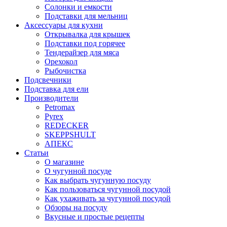
Солонки и емкости
Подставки для мельниц
Аксессуары для кухни
Открывалка для крышек
Подставки под горячее
Тендерайзер для мяса
Орехокол
Рыбочистка
Подсвечники
Подставка для ели
Производители
Petromax
Pyrex
REDECKER
SKEPPSHULT
АПЕКС
Статьи
О магазине
О чугунной посуде
Как выбрать чугунную посуду
Как пользоваться чугунной посудой
Как ухаживать за чугунной посудой
Обзоры на посуду
Вкусные и простые рецепты