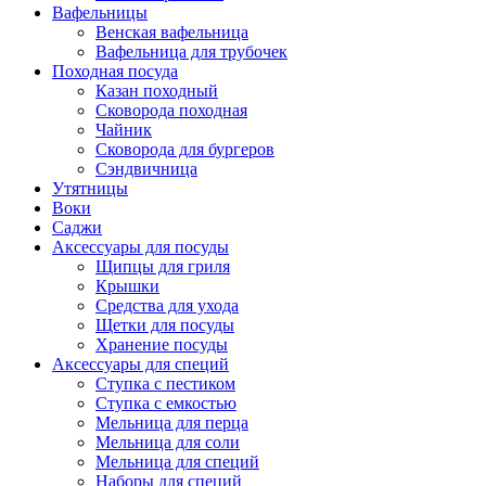
Вафельницы
Венская вафельница
Вафельница для трубочек
Походная посуда
Казан походный
Сковорода походная
Чайник
Сковорода для бургеров
Сэндвичница
Утятницы
Bоки
Саджи
Аксессуары для посуды
Щипцы для гриля
Крышки
Средства для ухода
Щетки для посуды
Хранение посуды
Аксессуары для специй
Ступка с пестиком
Ступка с емкостью
Мельница для перца
Мельница для соли
Мельница для специй
Наборы для специй