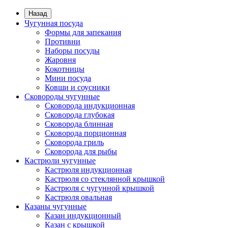
Назад
Чугунная посуда
Формы для запекания
Противни
Наборы посуды
Жаровня
Кокотницы
Мини посуда
Ковши и соусники
Сковороды чугунные
Сковорода индукционная
Сковорода глубокая
Сковорода блинная
Сковорода порционная
Сковорода гриль
Сковорода для рыбы
Кастрюли чугунные
Кастрюля индукционная
Кастрюля со стеклянной крышкой
Кастрюля с чугунной крышкой
Кастрюля овальная
Казаны чугунные
Казан индукционный
Казан с крышкой