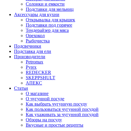
Солонки и емкости
Подставки для мельниц
Аксессуары для кухни
Открывалка для крышек
Подставки под горячее
Тендерайзер для мяса
Орехокол
Рыбочистка
Подсвечники
Подставка для ели
Производители
Petromax
Pyrex
REDECKER
SKEPPSHULT
АПЕКС
Статьи
О магазине
О чугунной посуде
Как выбрать чугунную посуду
Как пользоваться чугунной посудой
Как ухаживать за чугунной посудой
Обзоры на посуду
Вкусные и простые рецепты