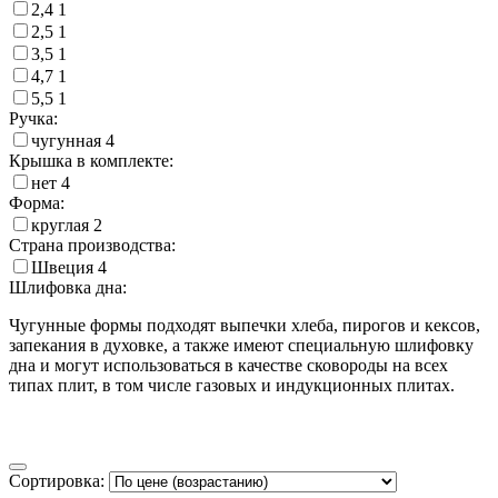
2,4
1
2,5
1
3,5
1
4,7
1
5,5
1
Ручка:
чугунная
4
Крышка в комплекте:
нет
4
Форма:
круглая
2
Страна производства:
Швеция
4
Шлифовка дна:
Чугунные формы подходят выпечки хлеба, пирогов и кексов,
запекания в духовке, а также имеют специальную шлифовку
дна и могут использоваться в качестве сковороды на всех
типах плит, в том числе газовых и индукционных плитах.
Сортировка: