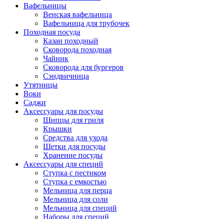
Вафельницы
Венская вафельница
Вафельница для трубочек
Походная посуда
Казан походный
Сковорода походная
Чайник
Сковорода для бургеров
Сэндвичница
Утятницы
Bоки
Саджи
Аксессуары для посуды
Щипцы для гриля
Крышки
Средства для ухода
Щетки для посуды
Хранение посуды
Аксессуары для специй
Ступка с пестиком
Ступка с емкостью
Мельница для перца
Мельница для соли
Мельница для специй
Наборы для специй