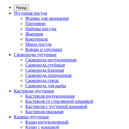
Назад
Чугунная посуда
Формы для запекания
Противни
Наборы посуды
Жаровня
Кокотницы
Мини посуда
Ковши и соусники
Сковороды чугунные
Сковорода индукционная
Сковорода глубокая
Сковорода блинная
Сковорода порционная
Сковорода гриль
Сковорода для рыбы
Кастрюли чугунные
Кастрюля индукционная
Кастрюля со стеклянной крышкой
Кастрюля с чугунной крышкой
Кастрюля овальная
Казаны чугунные
Казан индукционный
Казан с крышкой