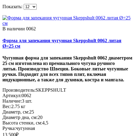
Показать:
В наличии
0062
Форма для запекания чугунная Skeppshult 0062 литая
Ø=25 см
Чугунная форма для запекания Skeppshult 0062 диаметром
25 см изготовлена из премиального чугуна ручного
литья. Производство Швеция. Боковые литые чугунные
ручки. Подходит для всех типов плит, включая
индукционные
,
а также для духовки, костра и мангала.
Производитель:
SKEPPSHULT
Артикул:
0062
Наличие:
3
шт.
Вес:
2.75
кг
Диаметр, см:
25
Диаметр дна, см:
20
Высота стенки, см:
4,5
Ручка:
чугунная
13 500₽