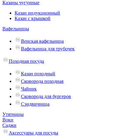
Казаны чугунные
Казан индукционный
Казан с крышкой
Вафельницы
Венская вафельница
Вафельница для трубочек
Походная посуда
Казан походный
Сковорода походная
Чайник
Сковорода для бургеров
Сэндвичница
Утятницы
Bоки
Саджи
Аксессуары для посуды