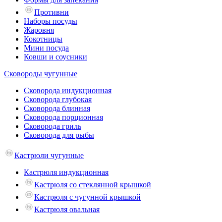
Противни
Наборы посуды
Жаровня
Кокотницы
Мини посуда
Ковши и соусники
Сковороды чугунные
Сковорода индукционная
Сковорода глубокая
Сковорода блинная
Сковорода порционная
Сковорода гриль
Сковорода для рыбы
Кастрюли чугунные
Кастрюля индукционная
Кастрюля со стеклянной крышкой
Кастрюля с чугунной крышкой
Кастрюля овальная