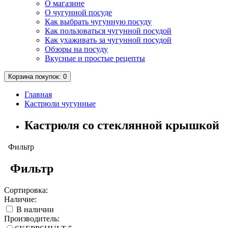
О магазине
О чугунной посуде
Как выбрать чугунную посуду
Как пользоваться чугунной посудой
Как ухаживать за чугунной посудой
Обзоры на посуду
Вкусные и простые рецепты
Корзина
покупок
: 0
Главная
Кастрюли чугунные
Кастрюля со стеклянной крышкой
Фильтр
Фильтр
Сортировка:
Наличие:
В наличии
Производитель: