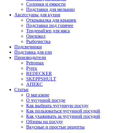
Солонки и емкости
Подставки для мельниц
Аксессуары для кухни
Открывалка для крышек
Подставки под горячее
Тендерайзер для мяса
Орехокол
Рыбочистка
Подсвечники
Подставка для ели
Производители
Petromax
Pyrex
REDECKER
SKEPPSHULT
АПЕКС
Статьи
О магазине
О чугунной посуде
Как выбрать чугунную посуду
Как пользоваться чугунной посудой
Как ухаживать за чугунной посудой
Обзоры на посуду
Вкусные и простые рецепты