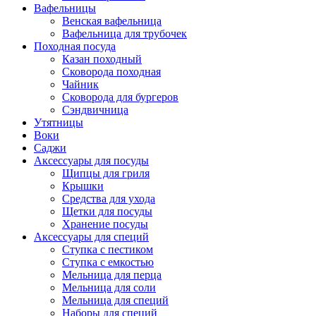
Вафельницы
Венская вафельница
Вафельница для трубочек
Походная посуда
Казан походный
Сковорода походная
Чайник
Сковорода для бургеров
Сэндвичница
Утятницы
Bоки
Саджи
Аксессуары для посуды
Щипцы для гриля
Крышки
Средства для ухода
Щетки для посуды
Хранение посуды
Аксессуары для специй
Ступка с пестиком
Ступка с емкостью
Мельница для перца
Мельница для соли
Мельница для специй
Наборы для специй