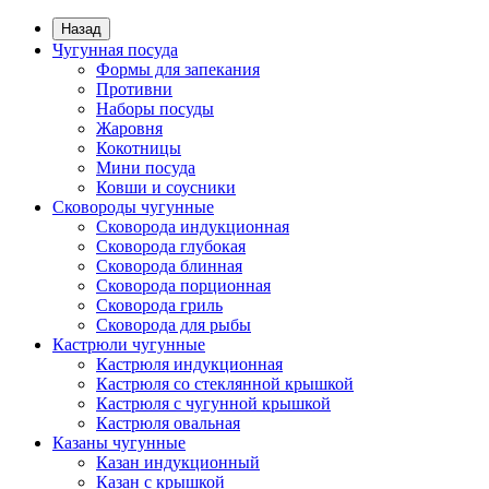
Назад
Чугунная посуда
Формы для запекания
Противни
Наборы посуды
Жаровня
Кокотницы
Мини посуда
Ковши и соусники
Сковороды чугунные
Сковорода индукционная
Сковорода глубокая
Сковорода блинная
Сковорода порционная
Сковорода гриль
Сковорода для рыбы
Кастрюли чугунные
Кастрюля индукционная
Кастрюля со стеклянной крышкой
Кастрюля с чугунной крышкой
Кастрюля овальная
Казаны чугунные
Казан индукционный
Казан с крышкой