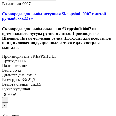
В наличии
0007
Сковорода для рыбы чугунная Skeppshult 0007 с литой
ручкой, 33x22 см
Сковорода для рыбы овальная Skeppshult 0007 из
премиального чугуна ручного литья. Производство
Швеция. Литая чугунная ручка. Подходит для всех типов
плит, включая индукционные, а также для костра и
мангала.
Производитель:
SKEPPSHULT
Артикул:
0007
Наличие:
3
шт.
Вес:
2.35
кг
Диаметр дна, см:
17
Размер, см:
33x21,5
Высота стенки, см:
3,5
Ручка:
чугунная
18 700₽
+
-
В корзину