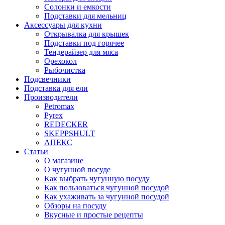
Солонки и емкости
Подставки для мельниц
Аксессуары для кухни
Открывалка для крышек
Подставки под горячее
Тендерайзер для мяса
Орехокол
Рыбочистка
Подсвечники
Подставка для ели
Производители
Petromax
Pyrex
REDECKER
SKEPPSHULT
АПЕКС
Статьи
О магазине
О чугунной посуде
Как выбрать чугунную посуду
Как пользоваться чугунной посудой
Как ухаживать за чугунной посудой
Обзоры на посуду
Вкусные и простые рецепты