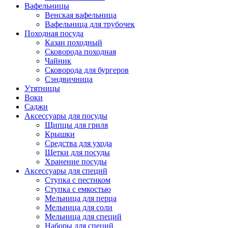
Вафельницы
Венская вафельница
Вафельница для трубочек
Походная посуда
Казан походный
Сковорода походная
Чайник
Сковорода для бургеров
Сэндвичница
Утятницы
Bоки
Саджи
Аксессуары для посуды
Щипцы для гриля
Крышки
Средства для ухода
Щетки для посуды
Хранение посуды
Аксессуары для специй
Ступка с пестиком
Ступка с емкостью
Мельница для перца
Мельница для соли
Мельница для специй
Наборы для специй