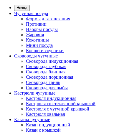
Назад
Чугунная посуда
Формы для запекания
Противни
Наборы посуды
Жаровня
Кокотницы
Мини посуда
Ковши и соусники
Сковороды чугунные
Сковорода индукционная
Сковорода глубокая
Сковорода блинная
Сковорода порционная
Сковорода гриль
Сковорода для рыбы
Кастрюли чугунные
Кастрюля индукционная
Кастрюля со стеклянной крышкой
Кастрюля с чугунной крышкой
Кастрюля овальная
Казаны чугунные
Казан индукционный
Казан с крышкой