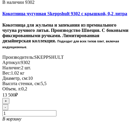
В наличии
9302
Кокотница чугунная Skeppshult 9302 с крышкой, 0,2 литра
Кокотница для жульена и запекания из премиального
чугуна ручного литья. Производство Швеция. С боковыми
фиксированными ручками. Лимитированная
дизайнерская коллекция.
Подходит для всех типов плит, включая
индукционные.
Производитель:
SKEPPSHULT
Артикул:
9302
Наличие:
2
шт.
Вес:
1.02
кг
Диаметр, см:
10
Высота стенки, см:
5,5
Объем, л:
0,2
13 500₽
+
-
В корзину