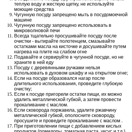
теплую воду и жесткую щетку, не используйте
моющие средства
Чугунную посуду запрещено мыть в посудомоечной
машине
Чугунную посуду запрещено использовать в
микроволновой печи
Всегда тщательно просушивайте посуду после
очистки - вытирайте полотенцем, смазывайте
остатками масла на кисточке и досушивайте путем
нагрева на плите на слабом огне
Подавайте и сервируйте в чугунной посуде, но не
храните в ней еду
Посуду с деревянными ручками нельзя
использовать в духовом шкафу и на открытом огне;
Если на посуде образовался нагар после
длительного использования, проведите глубокую
очистку;
Если к посуде пригорели остатки пищи, их можно
удалить металлической губкой, а затем провести
прокаливание с маслом.
Если сковорода поржавела, удалите ржавчину
металлической губкой, ополосните сковороду,
просушите и проведите прокаливание с маслом .
При приготовлении пищи с добавлением кислых
продуктов (помидоры, томатная паста, уксус и т.д.),