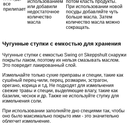
использованием
потом класть продукты.
все
или добавили
При использовании новой
прилипает
недостаточное
посуды добавляйте чуть
количество
больше масла. Затем
масла
количество масла можно
сокращать.
Чугунные ступки с емкостью для хранения
Чугунные ступки с емкостью Swing от Skeppshult снаружи
покрыты лаком, поэтому их нельзя смазывать маслом.
Это повредит лакированный слой.
Измельчайте только сухие приправы и специи, такие как
сушёный перец-чили, перец, розмарин, эстрагон,
орегано, корица и т.д. Не подходят для измельчения
свежие травы и специи, выделяющие влагу, такие как
базилик, чеснок и др. Также не используйте ступку для
измельчения соли.
При использовании заполняйте дно специями так, чтобы
оно было максимально покрыто ими - это значительно
облегчит измельчение.