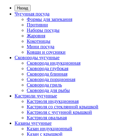
Назад
Чугунная посуда
Формы для запекания
Противни
Наборы посуды
Жаровня
Кокотницы
Мини посуда
Ковши и соусники
Сковороды чугунные
Сковорода индукционная
Сковорода глубокая
Сковорода блинная
Сковорода порционная
Сковорода гриль
Сковорода для рыбы
Кастрюли чугунные
Кастрюля индукционная
Кастрюля со стеклянной крышкой
Кастрюля с чугунной крышкой
Кастрюля овальная
Казаны чугунные
Казан индукционный
Казан с крышкой