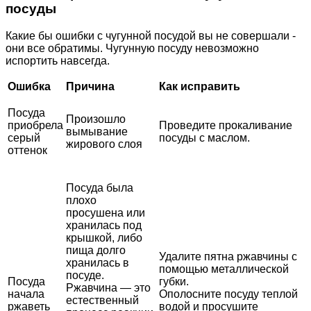
посуды
Какие бы ошибки с чугунной посудой вы не совершали -
они все обратимы. Чугунную посуду невозможно
испортить навсегда.
Ошибка
Причина
Как исправить
Посуда
Произошло
приобрела
Проведите прокаливание
вымывание
серый
посуды с маслом.
жирового слоя
оттенок
Посуда была
плохо
просушена или
хранилась под
крышкой, либо
пища долго
Удалите пятна ржавчины с
хранилась в
помощью металлической
посуде.
Посуда
губки.
Ржавчина — это
начала
Ополосните посуду теплой
естественный
ржаветь
водой и просушите