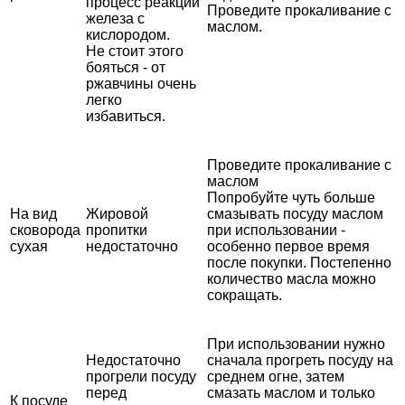
процесс реакции
Проведите прокаливание с
железа с
маслом.
кислородом.
Не стоит этого
бояться - от
ржавчины очень
легко
избавиться.
Проведите прокаливание с
маслом
Попробуйте чуть больше
На вид
Жировой
смазывать посуду маслом
сковорода
пропитки
при использовании -
сухая
недостаточно
особенно первое время
после покупки. Постепенно
количество масла можно
сокращать.
При использовании нужно
Недостаточно
сначала прогреть посуду на
прогрели посуду
среднем огне, затем
перед
смазать маслом и только
К посуде