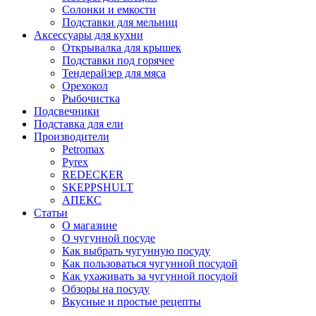
Солонки и емкости
Подставки для мельниц
Аксессуары для кухни
Открывалка для крышек
Подставки под горячее
Тендерайзер для мяса
Орехокол
Рыбочистка
Подсвечники
Подставка для ели
Производители
Petromax
Pyrex
REDECKER
SKEPPSHULT
АПЕКС
Статьи
О магазине
О чугунной посуде
Как выбрать чугунную посуду
Как пользоваться чугунной посудой
Как ухаживать за чугунной посудой
Обзоры на посуду
Вкусные и простые рецепты