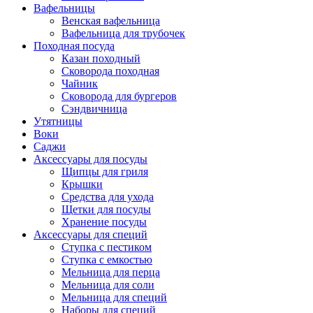
Вафельницы
Венская вафельница
Вафельница для трубочек
Походная посуда
Казан походный
Сковорода походная
Чайник
Сковорода для бургеров
Сэндвичница
Утятницы
Bоки
Саджи
Аксессуары для посуды
Щипцы для гриля
Крышки
Средства для ухода
Щетки для посуды
Хранение посуды
Аксессуары для специй
Ступка с пестиком
Ступка с емкостью
Мельница для перца
Мельница для соли
Мельница для специй
Наборы для специй