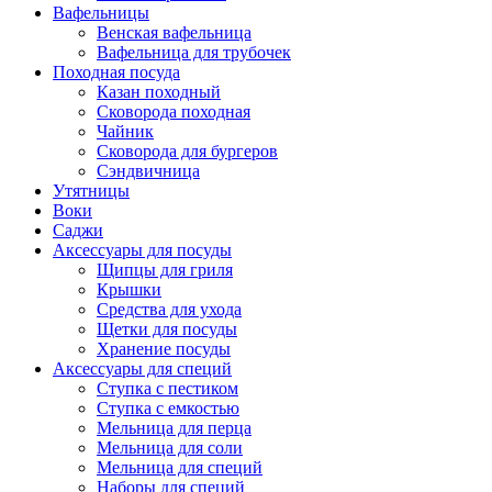
Вафельницы
Венская вафельница
Вафельница для трубочек
Походная посуда
Казан походный
Сковорода походная
Чайник
Сковорода для бургеров
Сэндвичница
Утятницы
Bоки
Саджи
Аксессуары для посуды
Щипцы для гриля
Крышки
Средства для ухода
Щетки для посуды
Хранение посуды
Аксессуары для специй
Ступка с пестиком
Ступка с емкостью
Мельница для перца
Мельница для соли
Мельница для специй
Наборы для специй