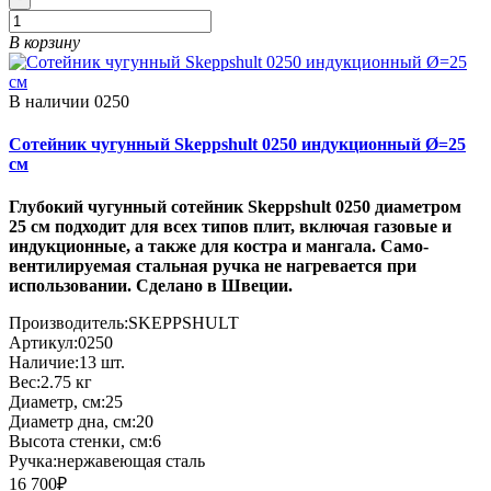
В корзину
В наличии
0250
Сотейник чугунный Skeppshult 0250 индукционный Ø=25
см
Глубокий чугунный сотейник Skeppshult 0250 диаметром
25 см подходит для всех типов плит, включая газовые и
индукционные, а также для костра и мангала. Само-
вентилируемая стальная ручка не нагревается при
использовании. Сделано в Швеции.
Производитель:
SKEPPSHULT
Артикул:
0250
Наличие:
13
шт.
Вес:
2.75
кг
Диаметр, см:
25
Диаметр дна, см:
20
Высота стенки, см:
6
Ручка:
нержавеющая сталь
16 700₽