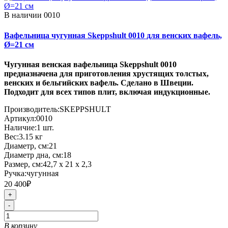
В наличии
0010
Вафельница чугунная Skeppshult 0010 для венских вафель,
Ø=21 см
Чугунная венская вафельница Skeppshult 0010
предназначена для приготовления хрустящих толстых,
венских и бельгийских вафель. Сделано в Швеции.
Подходит для всех типов плит, включая индукционные.
Производитель:
SKEPPSHULT
Артикул:
0010
Наличие:
1
шт.
Вес:
3.15
кг
Диаметр, см:
21
Диаметр дна, см:
18
Размер, см:
42,7 x 21 x 2,3
Ручка:
чугунная
20 400₽
+
-
В корзину