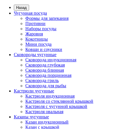
Назад
Чугунная посуда
Формы для запекания
Противни
Наборы посуды
Жаровня
Кокотницы
Мини посуда
Ковши и соусники
Сковороды чугунные
Сковорода индукционная
Сковорода глубокая
Сковорода блинная
Сковорода порционная
Сковорода гриль
Сковорода для рыбы
Кастрюли чугунные
Кастрюля индукционная
Кастрюля со стеклянной крышкой
Кастрюля с чугунной крышкой
Кастрюля овальная
Казаны чугунные
Казан индукционный
Казан с крышкой