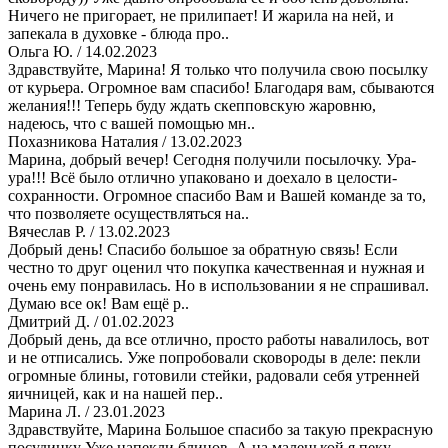
Ничего не пригорает, не прилипает! И жарила на ней, и
запекала в духовке - блюда про..
Ольга Ю.
/ 14.02.2023
Здравствуйте, Марина! Я только что получила свою посылку
от курьера. Огромное вам спасибо! Благодаря вам, сбываются
желания!!! Теперь буду ждать скепповскую жаровню,
надеюсь, что с вашей помощью мн..
Похазникова Наталия
/ 13.02.2023
Марина, добрый вечер! Сегодня получили посылочку. Ура-
ура!!! Всё было отлично упаковано и доехало в целости-
сохранности. Огромное спасибо Вам и Вашей команде за то,
что позволяете осуществляться на..
Вячеслав Р.
/ 13.02.2023
Добрый день! Спасибо большое за обратную связь! Если
честно то друг оценил что покупка качественная и нужная и
очень ему понравилась. Но в использовании я не спрашивал.
Думаю все ок! Вам ещё р..
Дмитрий Д.
/ 01.02.2023
Добрый день, да все отлично, просто работы навалилось, вот
и не отписались. Уже попробовали сковороды в деле: пекли
огромные блины, готовили стейки, радовали себя утренней
яичницей, как и на нашей пер..
Марина Л.
/ 23.01.2023
Здравствуйте, Марина Большое спасибо за такую прекрасную
посудинку Уже напекли блинов. А на маленькой я пеку