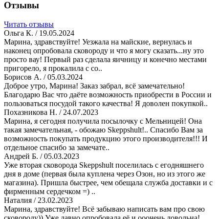
Отзывы
Читать отзывы
Ольга К.
/ 19.05.2024
Марина, здравствуйте! Уезжала на майские, вернулась и
наконец опробовала сковороду и что я могу сказать...ну это
просто вау! Первый раз сделала яичницу и конечно местами
пригорело, я прокалила с со..
Борисов А.
/ 05.03.2024
Доброе утро, Марина! Заказ забрал, всё замечательно!
Благодарю Вас что даёте возможность приобрести в России и
пользоваться посудой такого качества! Я доволен покупкой..
Похазникова Н.
/ 24.07.2023
Марина, я сегодня получила посылочку с Мельницей! Она
такая замечательная, - обожаю Skeppshult!.. Спасибо Вам за
возможность покупать продукцию этого производителя!!! И
отдельное спасибо за замечате..
Андрей Б.
/ 05.03.2023
Уже вторая сковорода Skeppshult поселилась с егодняшнего
дня в доме (первая была куплена через Озон, но из этого же
магазина). Пришла быстрее, чем обещала служба доставки и с
фирменным сердечком =) ..
Наталия
/ 23.02.2023
Марина, здравствуйте! Всё забываю написать вам про свою
сковороду)) Уже давно опробовала её и ооочень довольна!