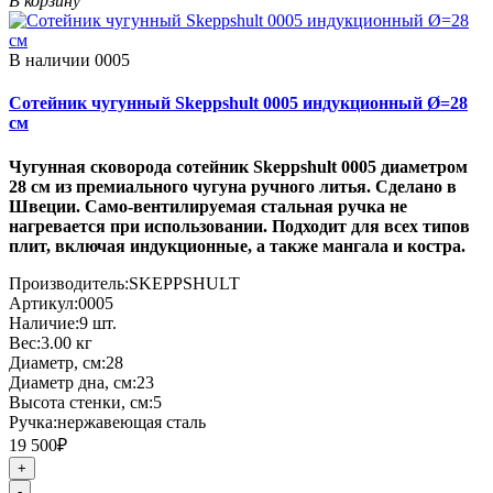
В корзину
В наличии
0005
Сотейник чугунный Skeppshult 0005 индукционный Ø=28
см
Чугунная сковорода сотейник Skeppshult 0005 диаметром
28 см из премиального чугуна ручного литья. Сделано в
Швеции. Само-вентилируемая стальная ручка не
нагревается при использовании.
Подходит для всех типов
плит, включая индукционные, а также мангала и костра.
Производитель:
SKEPPSHULT
Артикул:
0005
Наличие:
9
шт.
Вес:
3.00
кг
Диаметр, см:
28
Диаметр дна, см:
23
Высота стенки, см:
5
Ручка:
нержавеющая сталь
19 500₽
+
-