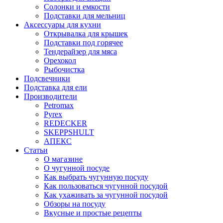
Солонки и емкости
Подставки для мельниц
Аксессуары для кухни
Открывалка для крышек
Подставки под горячее
Тендерайзер для мяса
Орехокол
Рыбочистка
Подсвечники
Подставка для ели
Производители
Petromax
Pyrex
REDECKER
SKEPPSHULT
АПЕКС
Статьи
О магазине
О чугунной посуде
Как выбрать чугунную посуду
Как пользоваться чугунной посудой
Как ухаживать за чугунной посудой
Обзоры на посуду
Вкусные и простые рецепты