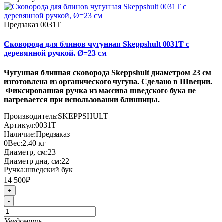
Предзаказ
0031T
Сковорода для блинов чугунная Skeppshult 0031T с
деревянной ручкой, Ø=23 см
Чугунная блинная сковорода Skeppshult диаметром 23 см
изготовлена из органического чугуна. Сделано в Швеции.
Фиксированная ручка из массива шведского бука не
нагревается при использовании блинницы.
Производитель:
SKEPPSHULT
Артикул:
0031T
Наличие:
Предзаказ
0
Вес:
2.40
кг
Диаметр, см:
23
Диаметр дна, см:
22
Ручка:
шведский бук
14 500₽
+
-
Уведомить