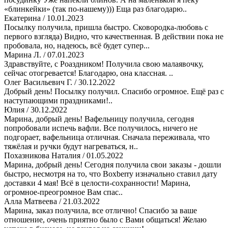
«блинкейки» (так по-нашему))) Еща раз благодарю..
Екатерина
/ 10.01.2023
Посылку получила, пришла быстро. Сковородка-любовь с
первого взгляда) Видно, что качественная. В действии пока не
пробовала, но, надеюсь, всё будет супер...
Марина Л.
/ 07.01.2023
Здравствуйте, с Роаздником! Получила свою малаявочку,
сейчас отогревается! Благодарю, она классная. ..
Олег Васильевич Г.
/ 30.12.2022
Добрый день! Посылку получил. Спасибо огромное. Ещё раз с
наступающими праздниками!..
Юлия
/ 30.12.2022
Марина, добрый день! Вафельницу получила, сегодня
попробовали испечь вафли. Все получилось, ничего не
подгорает, вафельница отличная. Сначала переживала, что
тяжёлая и ручки будут нагреваться, н..
Похазникова Наталия
/ 01.05.2022
Марина, добрый день! Сегодня получила свои заказы - дошли
быстро, несмотря на то, что Boxberry изначально ставил дату
доставки 4 мая! Всё в целости-сохранности! Марина,
огромное-преогромное Вам спас..
Алла Матвеева
/ 21.03.2022
Марина, заказ получила, все отлично! Спасибо за ваше
отношение, очень приятно было с Вами общаться! Желаю