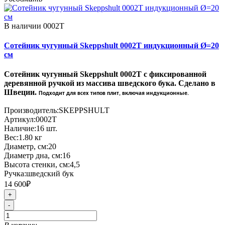
В наличии
0002T
Сотейник чугунный Skeppshult 0002T индукционный Ø=20
см
Сотейник чугунный
Skeppshult
0002T с фиксированной
деревянной ручкой из массива шведского бука. Сделано в
Швеции.
Подходит для всех типов плит, включая индукционные.
Производитель:
SKEPPSHULT
Артикул:
0002T
Наличие:
16
шт.
Вес:
1.80
кг
Диаметр, см:
20
Диаметр дна, см:
16
Высота стенки, см:
4,5
Ручка:
шведский бук
14 600₽
+
-