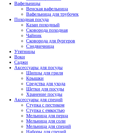
Вафельницы
Венская вафельница
Вафельница для трубочек
Походная посуда
Казан походный
Сковорода походная
Чайник
Сковорода для бургеров
Сэндвичница
Утятницы
Bоки
Саджи
Аксессуары для посуды
Щипцы для гриля
Крышки
Средства для ухода
Щетки для посуды
Хранение посуды
Аксессуары для специй
Ступка с пестиком
Ступка с емкостью
Мельница для перца
Мельница для соли
Мельница для специй
Наборы для специй