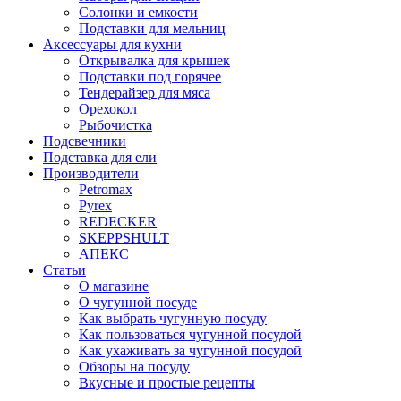
Солонки и емкости
Подставки для мельниц
Аксессуары для кухни
Открывалка для крышек
Подставки под горячее
Тендерайзер для мяса
Орехокол
Рыбочистка
Подсвечники
Подставка для ели
Производители
Petromax
Pyrex
REDECKER
SKEPPSHULT
АПЕКС
Статьи
О магазине
О чугунной посуде
Как выбрать чугунную посуду
Как пользоваться чугунной посудой
Как ухаживать за чугунной посудой
Обзоры на посуду
Вкусные и простые рецепты