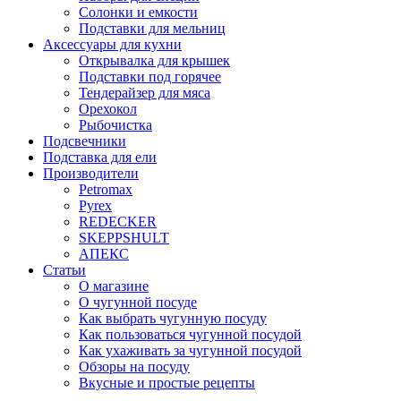
Солонки и емкости
Подставки для мельниц
Аксессуары для кухни
Открывалка для крышек
Подставки под горячее
Тендерайзер для мяса
Орехокол
Рыбочистка
Подсвечники
Подставка для ели
Производители
Petromax
Pyrex
REDECKER
SKEPPSHULT
АПЕКС
Статьи
О магазине
О чугунной посуде
Как выбрать чугунную посуду
Как пользоваться чугунной посудой
Как ухаживать за чугунной посудой
Обзоры на посуду
Вкусные и простые рецепты