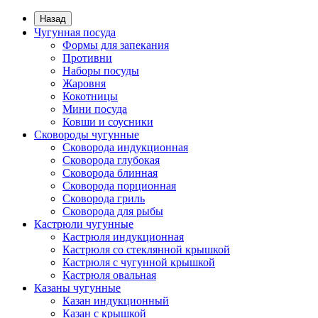
Назад
Чугунная посуда
Формы для запекания
Противни
Наборы посуды
Жаровня
Кокотницы
Мини посуда
Ковши и соусники
Сковороды чугунные
Сковорода индукционная
Сковорода глубокая
Сковорода блинная
Сковорода порционная
Сковорода гриль
Сковорода для рыбы
Кастрюли чугунные
Кастрюля индукционная
Кастрюля со стеклянной крышкой
Кастрюля с чугунной крышкой
Кастрюля овальная
Казаны чугунные
Казан индукционный
Казан с крышкой