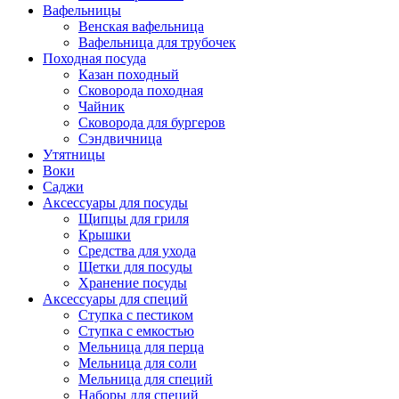
Вафельницы
Венская вафельница
Вафельница для трубочек
Походная посуда
Казан походный
Сковорода походная
Чайник
Сковорода для бургеров
Сэндвичница
Утятницы
Bоки
Саджи
Аксессуары для посуды
Щипцы для гриля
Крышки
Средства для ухода
Щетки для посуды
Хранение посуды
Аксессуары для специй
Ступка с пестиком
Ступка с емкостью
Мельница для перца
Мельница для соли
Мельница для специй
Наборы для специй