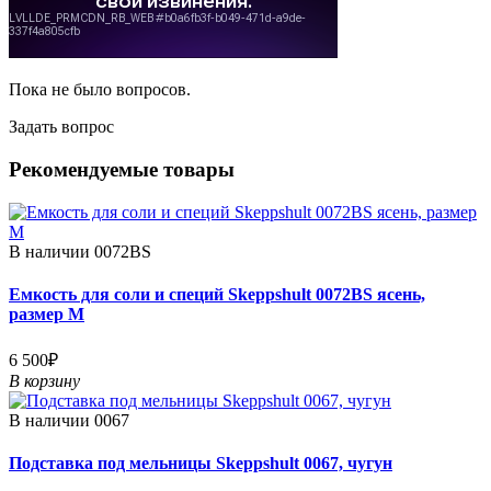
Пока не было вопросов.
Задать вопрос
Рекомендуемые товары
В наличии
0072BS
Емкость для соли и специй Skeppshult 0072BS ясень,
размер М
6 500₽
В корзину
В наличии
0067
Подставка под мельницы Skeppshult 0067, чугун