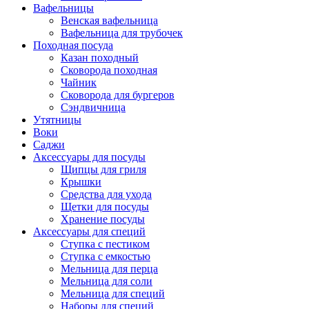
Вафельницы
Венская вафельница
Вафельница для трубочек
Походная посуда
Казан походный
Сковорода походная
Чайник
Сковорода для бургеров
Сэндвичница
Утятницы
Bоки
Саджи
Аксессуары для посуды
Щипцы для гриля
Крышки
Средства для ухода
Щетки для посуды
Хранение посуды
Аксессуары для специй
Ступка с пестиком
Ступка с емкостью
Мельница для перца
Мельница для соли
Мельница для специй
Наборы для специй