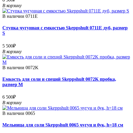
В корзину
В наличии
0711E
Ступка чугунная с емкостью Skeppshult 0711E дуб, размер
S
5 500₽
В корзину
В наличии
0072K
Емкость для соли и специй Skeppshult 0072K пробка,
размер M
6 500₽
В корзину
В наличии
0065
Мельница для соли Skeppshult 0065 чугун и бук, h=18 см