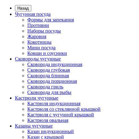
Назад
Чугунная посуда
Формы для запекания
Противни
Наборы посуды
Жаровня
Кокотницы
Мини посуда
Ковши и соусники
Сковороды чугунные
Сковорода индукционная
Сковорода глубокая
Сковорода блинная
Сковорода порционная
Сковорода гриль
Сковорода для рыбы
Кастрюли чугунные
Кастрюля индукционная
Кастрюля со стеклянной крышкой
Кастрюля с чугунной крышкой
Кастрюля овальная
Казаны чугунные
Казан индукционный
Казан с крышкой