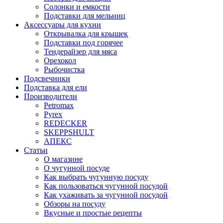
Солонки и емкости
Подставки для мельниц
Аксессуары для кухни
Открывалка для крышек
Подставки под горячее
Тендерайзер для мяса
Орехокол
Рыбочистка
Подсвечники
Подставка для ели
Производители
Petromax
Pyrex
REDECKER
SKEPPSHULT
АПЕКС
Статьи
О магазине
О чугунной посуде
Как выбрать чугунную посуду
Как пользоваться чугунной посудой
Как ухаживать за чугунной посудой
Обзоры на посуду
Вкусные и простые рецепты