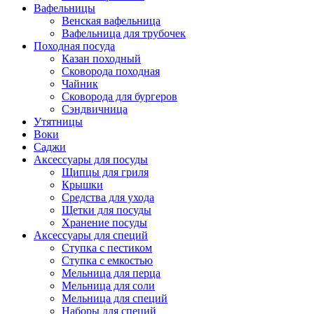
Вафельницы
Венская вафельница
Вафельница для трубочек
Походная посуда
Казан походный
Сковорода походная
Чайник
Сковорода для бургеров
Сэндвичница
Утятницы
Bоки
Саджи
Аксессуары для посуды
Щипцы для гриля
Крышки
Средства для ухода
Щетки для посуды
Хранение посуды
Аксессуары для специй
Ступка с пестиком
Ступка с емкостью
Мельница для перца
Мельница для соли
Мельница для специй
Наборы для специй