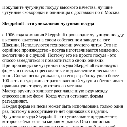
Покупайте чугунную посуду высокого качества, лучшие
чугунные сковородки и блинницы с доставкой по г. Москва.
Skeppshult - это уникальная чугунная посуда
с 1906 года компания Skeppshult производит чугунную посуду
высокого качества на своем собственном заводе на юге
Швеции. Используются технологии ручного литья. Это не
серийное производство - посуда изготавливается медленно,
экологично и с душой. Поэтому это не просто посуда - это
способ замедлиться и позаботиться о своих близких.
При производстве чугунной посуды Skeppshult используют
формы из песка, спрессованные под давление в несколько
тонн. Состав песка уникален, на его разработку ушло более
100 лет - он удерживает расплавленный чугун и обеспечивает
правильную структуру отлитого металла.
Мастер вручную заливает расплавленную руду между
спрессованных форм. Когда чугун остывает, формы
разъединяют.
Каждая форма из песка может быть использована только один
раз, поэтому в ассортименте нет одинаковых изделий.
Чугунная посуда Skeppshult - это уникальное предложение,
которое сейчас есть на мировом рынке. Она полностью
изготовлена из природного сырья - ископаемой железной