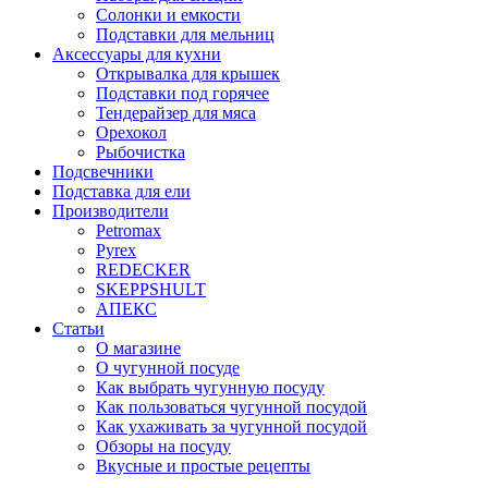
Солонки и емкости
Подставки для мельниц
Аксессуары для кухни
Открывалка для крышек
Подставки под горячее
Тендерайзер для мяса
Орехокол
Рыбочистка
Подсвечники
Подставка для ели
Производители
Petromax
Pyrex
REDECKER
SKEPPSHULT
АПЕКС
Статьи
О магазине
О чугунной посуде
Как выбрать чугунную посуду
Как пользоваться чугунной посудой
Как ухаживать за чугунной посудой
Обзоры на посуду
Вкусные и простые рецепты