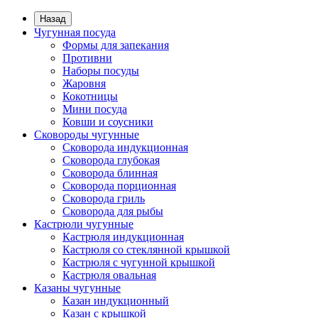
Назад
Чугунная посуда
Формы для запекания
Противни
Наборы посуды
Жаровня
Кокотницы
Мини посуда
Ковши и соусники
Сковороды чугунные
Сковорода индукционная
Сковорода глубокая
Сковорода блинная
Сковорода порционная
Сковорода гриль
Сковорода для рыбы
Кастрюли чугунные
Кастрюля индукционная
Кастрюля со стеклянной крышкой
Кастрюля с чугунной крышкой
Кастрюля овальная
Казаны чугунные
Казан индукционный
Казан с крышкой