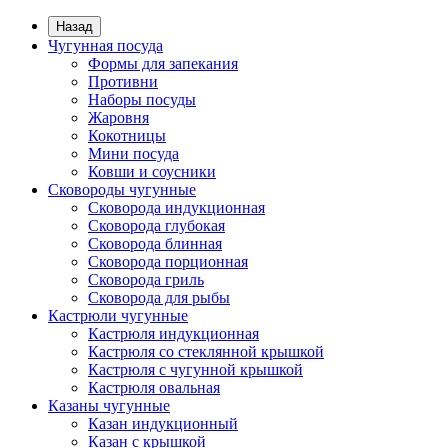
Назад
Чугунная посуда
Формы для запекания
Противни
Наборы посуды
Жаровня
Кокотницы
Мини посуда
Ковши и соусники
Сковороды чугунные
Сковорода индукционная
Сковорода глубокая
Сковорода блинная
Сковорода порционная
Сковорода гриль
Сковорода для рыбы
Кастрюли чугунные
Кастрюля индукционная
Кастрюля со стеклянной крышкой
Кастрюля с чугунной крышкой
Кастрюля овальная
Казаны чугунные
Казан индукционный
Казан с крышкой