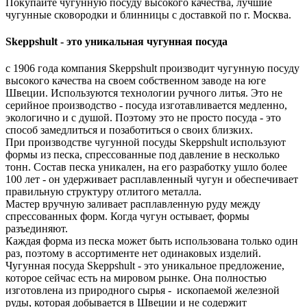
Покупайте чугунную посуду высокого качества, лучшие
чугунные сковородки и блинницы с доставкой по г. Москва.
Skeppshult - это уникальная чугунная посуда
с 1906 года компания Skeppshult производит чугунную посуду
высокого качества на своем собственном заводе на юге
Швеции. Используются технологии ручного литья. Это не
серийное производство - посуда изготавливается медленно,
экологично и с душой. Поэтому это не просто посуда - это
способ замедлиться и позаботиться о своих близких.
При производстве чугунной посуды Skeppshult используют
формы из песка, спрессованные под давление в несколько
тонн. Состав песка уникален, на его разработку ушло более
100 лет - он удерживает расплавленный чугун и обеспечивает
правильную структуру отлитого металла.
Мастер вручную заливает расплавленную руду между
спрессованных форм. Когда чугун остывает, формы
разъединяют.
Каждая форма из песка может быть использована только один
раз, поэтому в ассортименте нет одинаковых изделий.
Чугунная посуда Skeppshult - это уникальное предложение,
которое сейчас есть на мировом рынке. Она полностью
изготовлена из природного сырья - ископаемой железной
руды, которая добывается в Швеции и не содержит