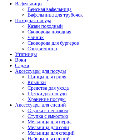
Вафельницы
Венская вафельница
Вафельница для трубочек
Походная посуда
Казан походный
Сковорода походная
Чайник
Сковорода для бургеров
Сэндвичница
Утятницы
Bоки
Саджи
Аксессуары для посуды
Щипцы для гриля
Крышки
Средства для ухода
Щетки для посуды
Хранение посуды
Аксессуары для специй
Ступка с пестиком
Ступка с емкостью
Мельница для перца
Мельница для соли
Мельница для специй
Наборы для специй