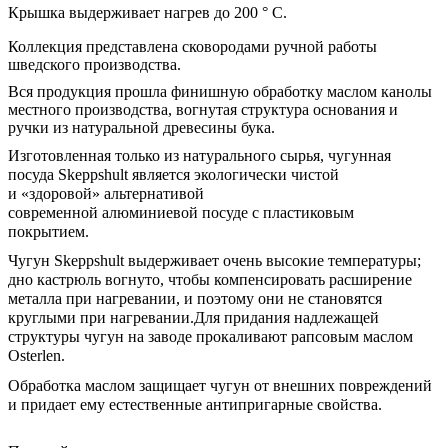
Крышка выдерживает нагрев до
200 ° C.
Коллекция представлена сковородами ручной работы
шведского производства.
Вся продукция прошла финишную обработку маслом канолы
местного производства, вогнутая структура основания и
ручки из натуральной древесины бука.
Изготовленн
ая
только из натуральн
ого сырья
, чугун
ная
посуда
Skeppshult является экологически чистой
и
«
здоровой
»
альтернативой
современн
ой
алюминиев
ой
посуде
с пластиковым
покрытием.
Чугун Skeppshult выдерживает очень высокие температуры;
дно кастрюль вогнуто, чтобы компенсировать расширение
металла при нагревании, и поэтому они не становятся
круглыми при нагревании.
Для придания надлежащей
структуры чугун
на заводе прокаливают
рапсовым маслом
Osterlen.
Обработка маслом защищает чугун от внешних повреждений
и придает ему естественные антипригарные свойства.