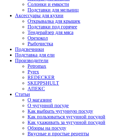
Солонки и емкости
Подставки для мельниц
Аксессуары для кухни
Открывалка для крышек
Подставки под горячее
Тендерайзер для мяса
Орехокол
Рыбочистка
Подсвечники
Подставка для ели
Производители
Petromax
Pyrex
REDECKER
SKEPPSHULT
АПЕКС
Статьи
О магазине
О чугунной посуде
Как выбрать чугунную посуду
Как пользоваться чугунной посудой
Как ухаживать за чугунной посудой
Обзоры на посуду
Вкусные и простые рецепты