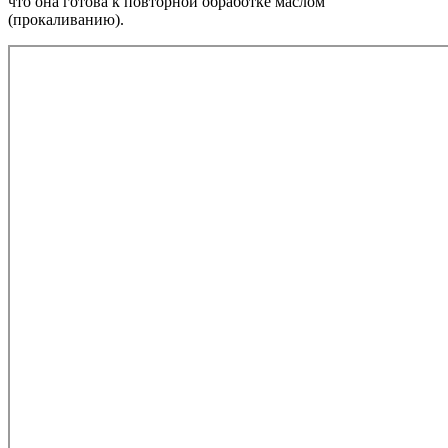
что она готова к повторной обработке маслом
(прокаливанию).