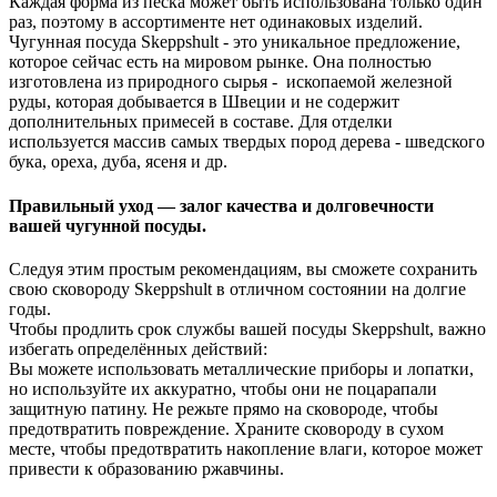
Каждая форма из песка может быть использована только один
раз, поэтому в ассортименте нет одинаковых изделий.
Чугунная посуда Skeppshult - это уникальное предложение,
которое сейчас есть на мировом рынке. Она полностью
изготовлена из природного сырья - ископаемой железной
руды, которая добывается в Швеции и не содержит
дополнительных примесей в составе. Для отделки
используется массив самых твердых пород дерева - шведского
бука, ореха, дуба, ясеня и др.
Правильный уход — залог качества и долговечности
вашей чугунной посуды.
Следуя этим простым рекомендациям, вы сможете сохранить
свою сковороду Skeppshult в отличном состоянии на долгие
годы.
Чтобы продлить срок службы вашей посуды Skeppshult, важно
избегать определённых действий:
Вы можете использовать металлические приборы и лопатки,
но используйте их аккуратно, чтобы они не поцарапали
защитную патину. Не режьте прямо на сковороде, чтобы
предотвратить повреждение. Храните сковороду в сухом
месте, чтобы предотвратить накопление влаги, которое может
привести к образованию ржавчины.