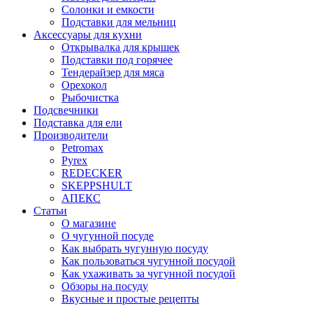
Солонки и емкости
Подставки для мельниц
Аксессуары для кухни
Открывалка для крышек
Подставки под горячее
Тендерайзер для мяса
Орехокол
Рыбочистка
Подсвечники
Подставка для ели
Производители
Petromax
Pyrex
REDECKER
SKEPPSHULT
АПЕКС
Статьи
О магазине
О чугунной посуде
Как выбрать чугунную посуду
Как пользоваться чугунной посудой
Как ухаживать за чугунной посудой
Обзоры на посуду
Вкусные и простые рецепты