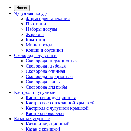
Назад
Чугунная посуда
Формы для запекания
Противни
Наборы посуды
Жаровня
Кокотницы
Мини посуда
Ковши и соусники
Сковороды чугунные
Сковорода индукционная
Сковорода глубокая
Сковорода блинная
Сковорода порционная
Сковорода гриль
Сковорода для рыбы
Кастрюли чугунные
Кастрюля индукционная
Кастрюля со стеклянной крышкой
Кастрюля с чугунной крышкой
Кастрюля овальная
Казаны чугунные
Казан индукционный
Казан с крышкой