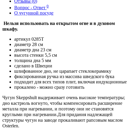
Отзывы (
0
)
0
Вопрос - Ответ
О чугунной посуде
Нельзя использовать на открытом огне и в духовом
шкафу.
артикул 0285T
диаметр 28 см
диаметр дна 23 см
высота стенки 5,5 см
толщина дна 5 мм
сделано в Швеции
шлифованное дно, не царапает стеклокерамику
фиксированная ручка из массива шведского бука
подходит для всех типов плит, включая индукционные
прокалено - можно сразу готовить
Чугун Skeppshult выдерживает очень высокие температуры;
дно кастрюль вогнуто, чтобы компенсировать расширение
металла при нагревании, и поэтому они не становятся
круглыми при нагревании.
Для придания надлежащей
структуры чугун
на заводе прокаливают
рапсовым маслом
Osterlen.