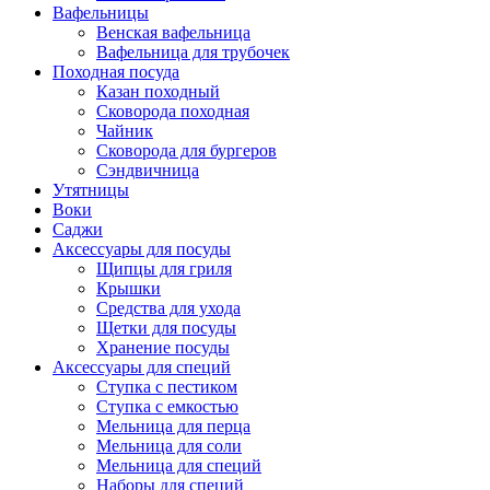
Вафельницы
Венская вафельница
Вафельница для трубочек
Походная посуда
Казан походный
Сковорода походная
Чайник
Сковорода для бургеров
Сэндвичница
Утятницы
Bоки
Саджи
Аксессуары для посуды
Щипцы для гриля
Крышки
Средства для ухода
Щетки для посуды
Хранение посуды
Аксессуары для специй
Ступка с пестиком
Ступка с емкостью
Мельница для перца
Мельница для соли
Мельница для специй
Наборы для специй