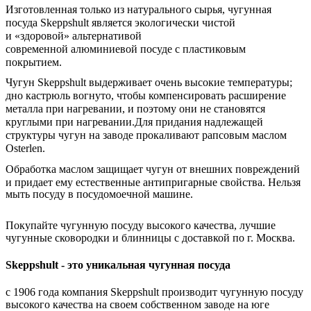
Изготовленн
ая
только из натуральн
ого сырья
, чугун
ная
посуда
Skeppshult является экологически чистой
и
«
здоровой
»
альтернативой
современн
ой
алюминиев
ой
посуде
с пластиковым
покрытием.
Чугун Skeppshult выдерживает очень высокие температуры;
дно кастрюль вогнуто, чтобы компенсировать расширение
металла при нагревании, и поэтому они не становятся
круглыми при нагревании.
Для придания надлежащей
структуры чугун
на заводе прокаливают
рапсовым маслом
Osterlen.
Обработка маслом защищает чугун от внешних повреждений
и придает ему естественные антипригарные свойства.
Нельзя
мыть посуду в посудомоечной машине.
Покупайте чугунную посуду высокого качества, лучшие
чугунные сковородки и блинницы с доставкой по г. Москва.
Skeppshult - это уникальная чугунная посуда
с 1906 года компания Skeppshult производит чугунную посуду
высокого качества на своем собственном заводе на юге