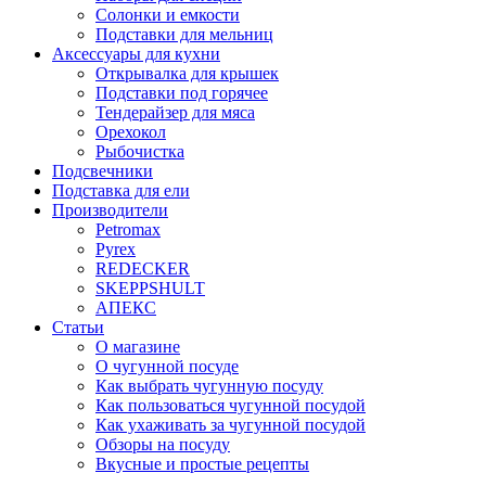
Солонки и емкости
Подставки для мельниц
Аксессуары для кухни
Открывалка для крышек
Подставки под горячее
Тендерайзер для мяса
Орехокол
Рыбочистка
Подсвечники
Подставка для ели
Производители
Petromax
Pyrex
REDECKER
SKEPPSHULT
АПЕКС
Статьи
О магазине
О чугунной посуде
Как выбрать чугунную посуду
Как пользоваться чугунной посудой
Как ухаживать за чугунной посудой
Обзоры на посуду
Вкусные и простые рецепты