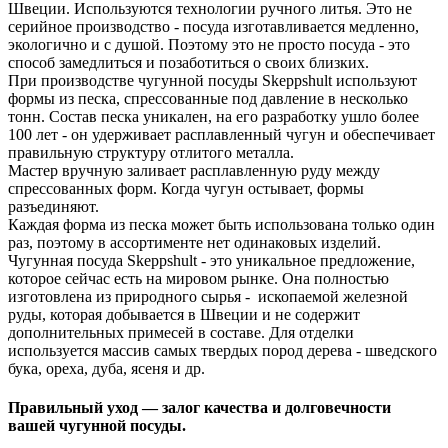
Швеции. Используются технологии ручного литья. Это не
серийное производство - посуда изготавливается медленно,
экологично и с душой. Поэтому это не просто посуда - это
способ замедлиться и позаботиться о своих близких.
При производстве чугунной посуды Skeppshult используют
формы из песка, спрессованные под давление в несколько
тонн. Состав песка уникален, на его разработку ушло более
100 лет - он удерживает расплавленный чугун и обеспечивает
правильную структуру отлитого металла.
Мастер вручную заливает расплавленную руду между
спрессованных форм. Когда чугун остывает, формы
разъединяют.
Каждая форма из песка может быть использована только один
раз, поэтому в ассортименте нет одинаковых изделий.
Чугунная посуда Skeppshult - это уникальное предложение,
которое сейчас есть на мировом рынке. Она полностью
изготовлена из природного сырья - ископаемой железной
руды, которая добывается в Швеции и не содержит
дополнительных примесей в составе. Для отделки
используется массив самых твердых пород дерева - шведского
бука, ореха, дуба, ясеня и др.
Правильный уход — залог качества и долговечности
вашей чугунной посуды.