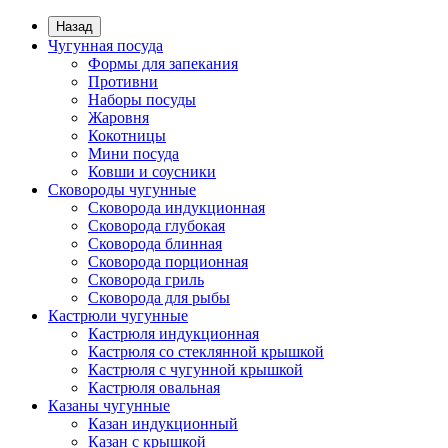
Назад
Чугунная посуда
Формы для запекания
Противни
Наборы посуды
Жаровня
Кокотницы
Мини посуда
Ковши и соусники
Сковороды чугунные
Сковорода индукционная
Сковорода глубокая
Сковорода блинная
Сковорода порционная
Сковорода гриль
Сковорода для рыбы
Кастрюли чугунные
Кастрюля индукционная
Кастрюля со стеклянной крышкой
Кастрюля с чугунной крышкой
Кастрюля овальная
Казаны чугунные
Казан индукционный
Казан с крышкой