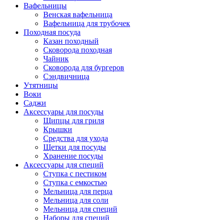
Вафельницы
Венская вафельница
Вафельница для трубочек
Походная посуда
Казан походный
Сковорода походная
Чайник
Сковорода для бургеров
Сэндвичница
Утятницы
Bоки
Саджи
Аксессуары для посуды
Щипцы для гриля
Крышки
Средства для ухода
Щетки для посуды
Хранение посуды
Аксессуары для специй
Ступка с пестиком
Ступка с емкостью
Мельница для перца
Мельница для соли
Мельница для специй
Наборы для специй