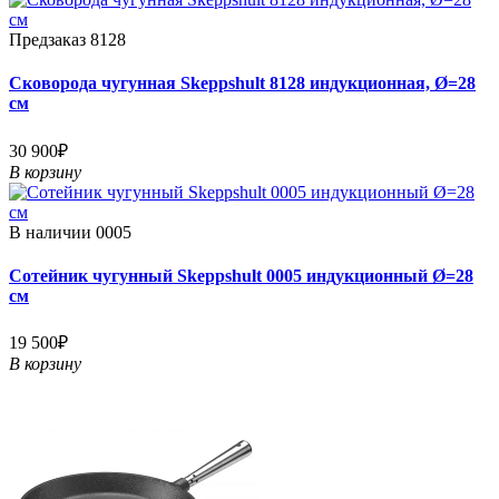
Предзаказ
8128
Сковорода чугунная Skeppshult 8128 индукционная, Ø=28
см
30 900₽
В корзину
В наличии
0005
Сотейник чугунный Skeppshult 0005 индукционный Ø=28
см
19 500₽
В корзину