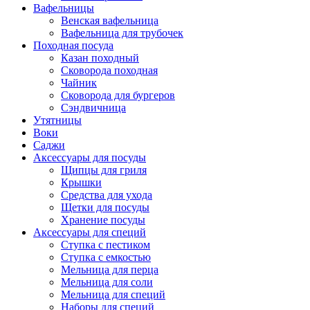
Вафельницы
Венская вафельница
Вафельница для трубочек
Походная посуда
Казан походный
Сковорода походная
Чайник
Сковорода для бургеров
Сэндвичница
Утятницы
Bоки
Саджи
Аксессуары для посуды
Щипцы для гриля
Крышки
Средства для ухода
Щетки для посуды
Хранение посуды
Аксессуары для специй
Ступка с пестиком
Ступка с емкостью
Мельница для перца
Мельница для соли
Мельница для специй
Наборы для специй