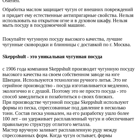
Osterlen.
Обработка маслом защищает чугун от внешних повреждений
и придает ему естественные антипригарные свойства.
Нельзя
использовать на открытом огне и в духовом шкафу. Нельзя
мыть посуду в посудомоечной машине.
Покупайте чугунную посуду высокого качества, лучшие
чугунные сковородки и блинницы с доставкой по г. Москва.
Skeppshult - это уникальная чугунная посуда
с 1906 года компания Skeppshult производит чугунную посуду
высокого качества на своем собственном заводе на юге
Швеции. Используются технологии ручного литья. Это не
серийное производство - посуда изготавливается медленно,
экологично и с душой. Поэтому это не просто посуда - это
способ замедлиться и позаботиться о своих близких.
При производстве чугунной посуды Skeppshult используют
формы из песка, спрессованные под давление в несколько
тонн. Состав песка уникален, на его разработку ушло более
100 лет - он удерживает расплавленный чугун и обеспечивает
правильную структуру отлитого металла.
Мастер вручную заливает расплавленную руду между
спрессованных форм. Когда чугун остывает, формы