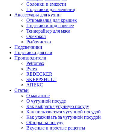
Солонки и емкости
Подставки для мельниц
Аксессуары для кухни
Открывалка для крышек
Подставки под горячее
Тендерайзер для мяса
Орехокол
Рыбочистка
Подсвечники
Подставка для ели
Производители
Petromax
Pyrex
REDECKER
SKEPPSHULT
АПЕКС
Статьи
О магазине
О чугунной посуде
Как выбрать чугунную посуду
Как пользоваться чугунной посудой
Как ухаживать за чугунной посудой
Обзоры на посуду
Вкусные и простые рецепты