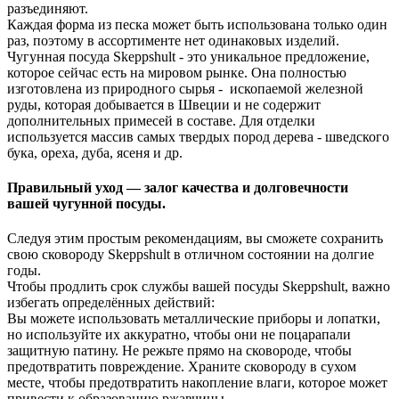
разъединяют.
Каждая форма из песка может быть использована только один
раз, поэтому в ассортименте нет одинаковых изделий.
Чугунная посуда Skeppshult - это уникальное предложение,
которое сейчас есть на мировом рынке. Она полностью
изготовлена из природного сырья - ископаемой железной
руды, которая добывается в Швеции и не содержит
дополнительных примесей в составе. Для отделки
используется массив самых твердых пород дерева - шведского
бука, ореха, дуба, ясеня и др.
Правильный уход — залог качества и долговечности
вашей чугунной посуды.
Следуя этим простым рекомендациям, вы сможете сохранить
свою сковороду Skeppshult в отличном состоянии на долгие
годы.
Чтобы продлить срок службы вашей посуды Skeppshult, важно
избегать определённых действий:
Вы можете использовать металлические приборы и лопатки,
но используйте их аккуратно, чтобы они не поцарапали
защитную патину. Не режьте прямо на сковороде, чтобы
предотвратить повреждение. Храните сковороду в сухом
месте, чтобы предотвратить накопление влаги, которое может
привести к образованию ржавчины.