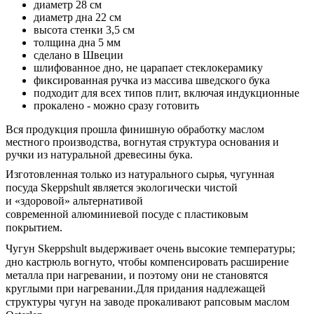
диаметр 28 см
диаметр дна 22 см
высота стенки 3,5 см
толщина дна 5 мм
сделано в Швеции
шлифованное дно, не царапает стеклокерамику
фиксированная ручка из массива шведского бука
подходит для всех типов плит, включая индукционные
прокалено - можно сразу готовить
Вся продукция прошла финишную обработку маслом
местного производства, вогнутая структура основания и
ручки из натуральной древесины бука.
Изготовленн
ая
только из натуральн
ого сырья
, чугун
ная
посуда
Skeppshult является экологически чистой
и
«
здоровой
»
альтернативой
современн
ой
алюминиев
ой
посуде
с пластиковым
покрытием.
Чугун Skeppshult выдерживает очень высокие температуры;
дно кастрюль вогнуто, чтобы компенсировать расширение
металла при нагревании, и поэтому они не становятся
круглыми при нагревании.
Для придания надлежащей
структуры чугун
на заводе прокаливают
рапсовым маслом