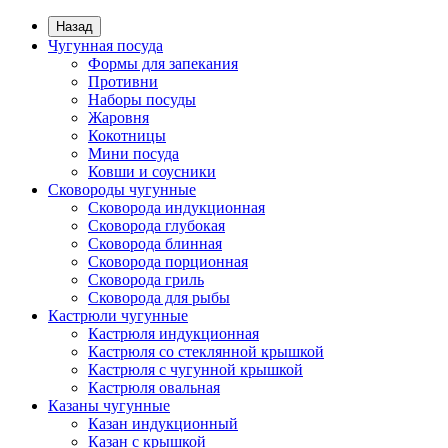
Назад
Чугунная посуда
Формы для запекания
Противни
Наборы посуды
Жаровня
Кокотницы
Мини посуда
Ковши и соусники
Сковороды чугунные
Сковорода индукционная
Сковорода глубокая
Сковорода блинная
Сковорода порционная
Сковорода гриль
Сковорода для рыбы
Кастрюли чугунные
Кастрюля индукционная
Кастрюля со стеклянной крышкой
Кастрюля с чугунной крышкой
Кастрюля овальная
Казаны чугунные
Казан индукционный
Казан с крышкой