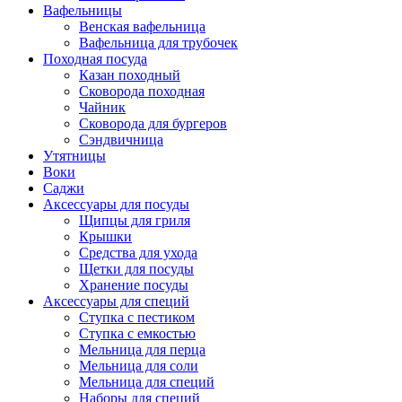
Вафельницы
Венская вафельница
Вафельница для трубочек
Походная посуда
Казан походный
Сковорода походная
Чайник
Сковорода для бургеров
Сэндвичница
Утятницы
Bоки
Саджи
Аксессуары для посуды
Щипцы для гриля
Крышки
Средства для ухода
Щетки для посуды
Хранение посуды
Аксессуары для специй
Ступка с пестиком
Ступка с емкостью
Мельница для перца
Мельница для соли
Мельница для специй
Наборы для специй