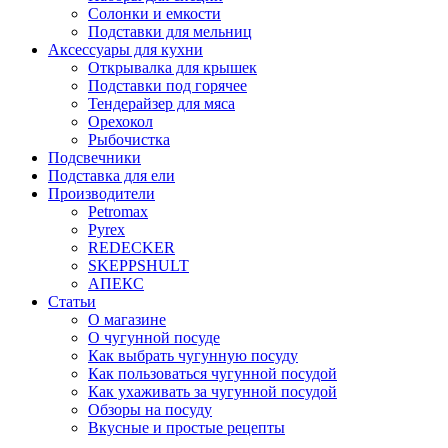
Солонки и емкости
Подставки для мельниц
Аксессуары для кухни
Открывалка для крышек
Подставки под горячее
Тендерайзер для мяса
Орехокол
Рыбочистка
Подсвечники
Подставка для ели
Производители
Petromax
Pyrex
REDECKER
SKEPPSHULT
АПЕКС
Статьи
О магазине
О чугунной посуде
Как выбрать чугунную посуду
Как пользоваться чугунной посудой
Как ухаживать за чугунной посудой
Обзоры на посуду
Вкусные и простые рецепты