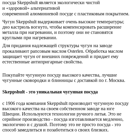
посуда
Skeppshult является экологически чистой
и
«
здоровой
»
альтернативой
современн
ой
алюминиев
ой
посуде
с пластиковым покрытием.
Чугун Skeppshult выдерживает очень высокие температуры;
дно кастрюль вогнуто, чтобы компенсировать расширение
металла при нагревании, и поэтому они не становятся
круглыми при нагревании.
Для придания надлежащей структуры чугун
на заводе
прокаливают
рапсовым маслом Osterlen.
Обработка маслом
защищает чугун от внешних повреждений и придает ему
естественные антипригарные свойства.
Покупайте чугунную посуду высокого качества, лучшие
чугунные сковородки и блинницы с доставкой по г. Москва.
Skeppshult - это уникальная чугунная посуда
с 1906 года компания Skeppshult производит чугунную посуду
высокого качества на своем собственном заводе на юге
Швеции. Используются технологии ручного литья. Это не
серийное производство - посуда изготавливается медленно,
экологично и с душой. Поэтому это не просто посуда - это
способ замедлиться и позаботиться о своих близких.