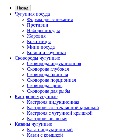
Назад
Чугунная посуда
Формы для запекания
Противни
Наборы посуды
Жаровня
Кокотницы
Мини посуда
Ковши и соусники
Сковороды чугунные
Сковорода индукционная
Сковорода глубокая
Сковорода блинная
Сковорода порционная
Сковорода гриль
Сковорода для рыбы
Кастрюли чугунные
Кастрюля индукционная
Кастрюля со стеклянной крышкой
Кастрюля с чугунной крышкой
Кастрюля овальная
Казаны чугунные
Казан индукционный
Казан с крышкой