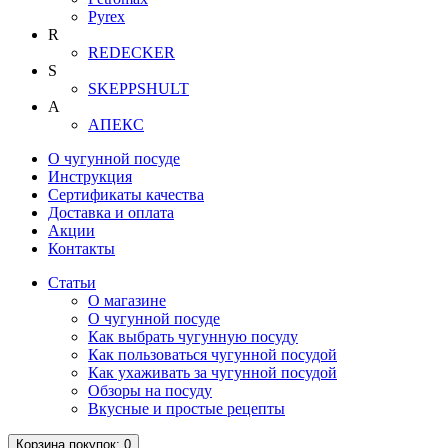
Pyrex
R
REDECKER
S
SKEPPSHULT
А
АПЕКС
О чугунной посуде
Инструкция
Сертификаты качества
Доставка и оплата
Акции
Контакты
Статьи
О магазине
О чугунной посуде
Как выбрать чугунную посуду
Как пользоваться чугунной посудой
Как ухаживать за чугунной посудой
Обзоры на посуду
Вкусные и простые рецепты
Корзина
покупок
: 0