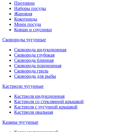
Противни
Наборы посуды
Жаровня
Кокотницы
Мини посуда
Ковши и соусники
Сковороды чугунные
Сковорода индукционная
Сковорода глубокая
Сковорода блинная
Сковорода порционная
Сковорода гриль
Сковорода для рыбы
Кастрюли чугунные
Кастрюля индукционная
Кастрюля со стеклянной крышкой
Кастрюля с чугунной крышкой
Кастрюля овальная
Казаны чугунные