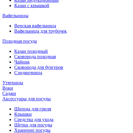
Казан индукционный
Казан с крышкой
Вафельницы
Венская вафельница
Вафельница для трубочек
Походная посуда
Казан походный
Сковорода походная
Чайник
Сковорода для бургеров
Сэндвичница
Утятницы
Bоки
Саджи
Аксессуары для посуды
Щипцы для гриля
Крышки
Средства для ухода
Щетки для посуды
Хранение посуды