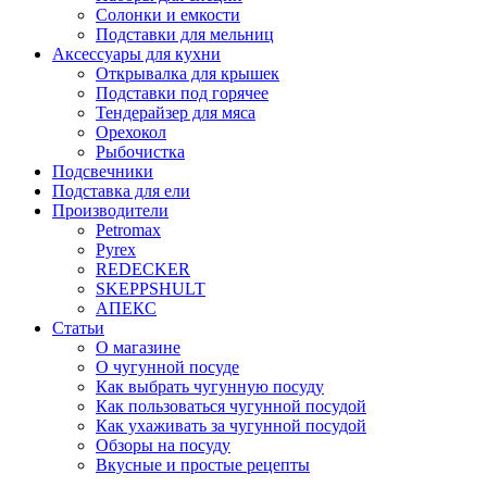
Солонки и емкости
Подставки для мельниц
Аксессуары для кухни
Открывалка для крышек
Подставки под горячее
Тендерайзер для мяса
Орехокол
Рыбочистка
Подсвечники
Подставка для ели
Производители
Petromax
Pyrex
REDECKER
SKEPPSHULT
АПЕКС
Статьи
О магазине
О чугунной посуде
Как выбрать чугунную посуду
Как пользоваться чугунной посудой
Как ухаживать за чугунной посудой
Обзоры на посуду
Вкусные и простые рецепты