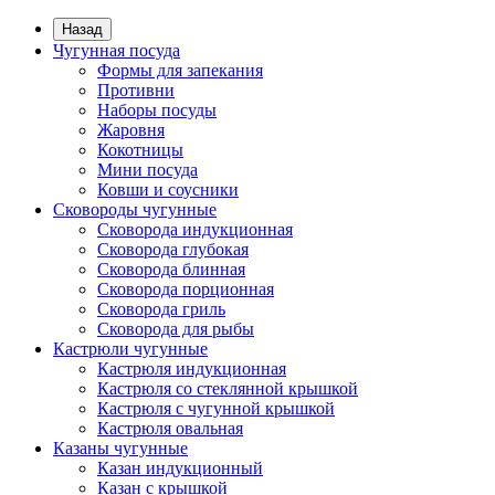
Назад
Чугунная посуда
Формы для запекания
Противни
Наборы посуды
Жаровня
Кокотницы
Мини посуда
Ковши и соусники
Сковороды чугунные
Сковорода индукционная
Сковорода глубокая
Сковорода блинная
Сковорода порционная
Сковорода гриль
Сковорода для рыбы
Кастрюли чугунные
Кастрюля индукционная
Кастрюля со стеклянной крышкой
Кастрюля с чугунной крышкой
Кастрюля овальная
Казаны чугунные
Казан индукционный
Казан с крышкой