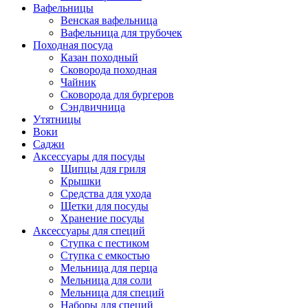
Вафельницы
Венская вафельница
Вафельница для трубочек
Походная посуда
Казан походный
Сковорода походная
Чайник
Сковорода для бургеров
Сэндвичница
Утятницы
Bоки
Саджи
Аксессуары для посуды
Щипцы для гриля
Крышки
Средства для ухода
Щетки для посуды
Хранение посуды
Аксессуары для специй
Ступка с пестиком
Ступка с емкостью
Мельница для перца
Мельница для соли
Мельница для специй
Наборы для специй